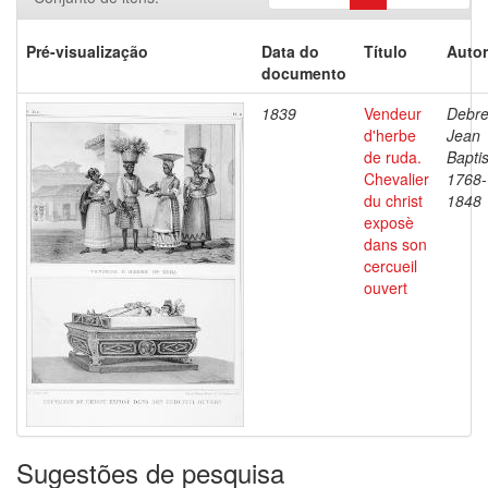
Pré-visualização
Data do
Título
Autor
documento
1839
Vendeur
Debre
d'herbe
Jean
de ruda.
Baptis
Chevalier
1768-
du christ
1848
exposè
dans son
cercueil
ouvert
Sugestões de pesquisa