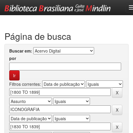
Skip
navigation
Página de busca
Buscar em:
por
Filtros correntes: