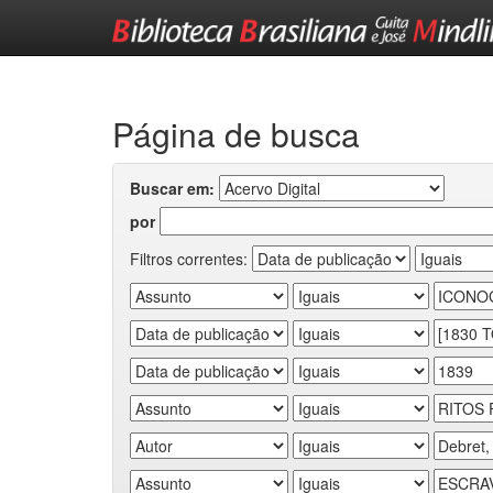
Skip
navigation
Página de busca
Buscar em:
por
Filtros correntes: