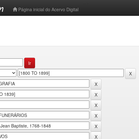
-->
Página inicial do Acervo Digital