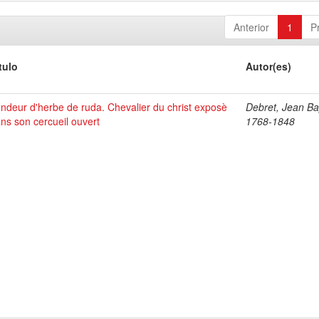
Anterior
1
P
tulo
Autor(es)
ndeur d'herbe de ruda. Chevalier du christ exposè
Debret, Jean Bap
ns son cercueil ouvert
1768-1848