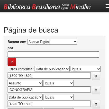
Skip
navigation
Página de busca
Buscar em:
por
Filtros correntes: