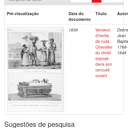
Pré-visualização
Data do
Título
Autor
documento
1839
Vendeur
Debre
d'herbe
Jean
de ruda.
Baptis
Chevalier
1768-
du christ
1848
exposè
dans son
cercueil
ouvert
Sugestões de pesquisa