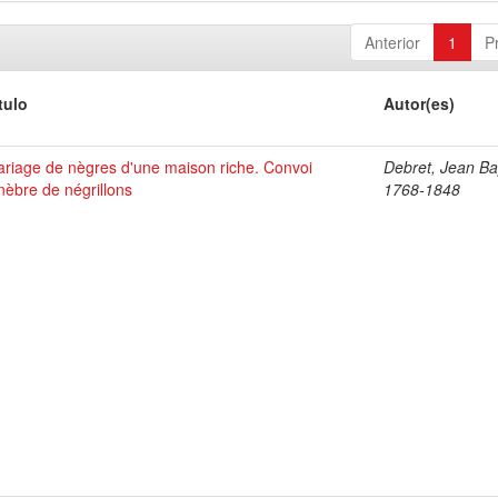
Anterior
1
P
tulo
Autor(es)
riage de nègres d'une maison riche. Convoi
Debret, Jean Bap
nèbre de négrillons
1768-1848