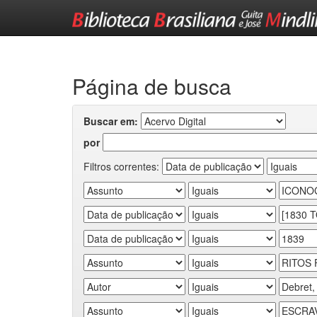
Skip
navigation
Página de busca
Buscar em:
por
Filtros correntes: