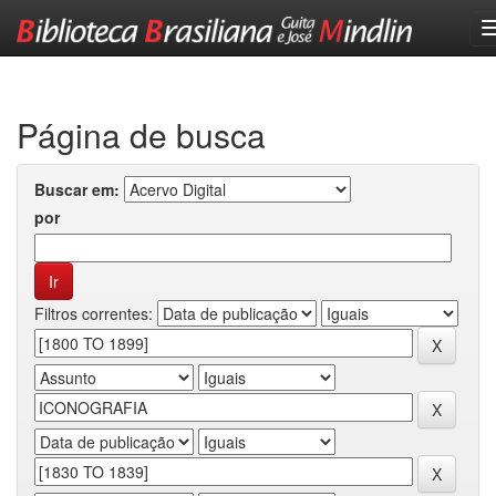
Skip
navigation
Página de busca
Buscar em:
por
Filtros correntes: