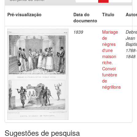
Pré-visualização
Data do
Título
Autor
documento
1839
Mariage
Debre
de
Jean
nègres
Baptis
d'une
1768-
maison
1848
riche.
Convoi
funèbre
de
négrillons
Sugestões de pesquisa