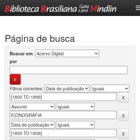
Skip
navigation
Página de busca
Buscar em:
por
Filtros correntes: