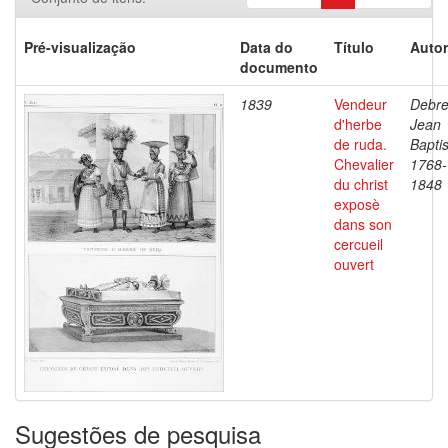
Pré-visualização
Data do
Título
Autor
documento
1839
Vendeur
Debre
d'herbe
Jean
de ruda.
Baptis
Chevalier
1768-
du christ
1848
exposè
dans son
cercueil
ouvert
Sugestões de pesquisa