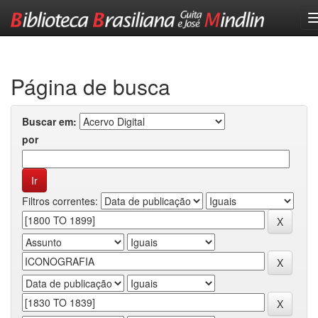
Skip
navigation
Página de busca
Buscar em:
por
Filtros correntes: