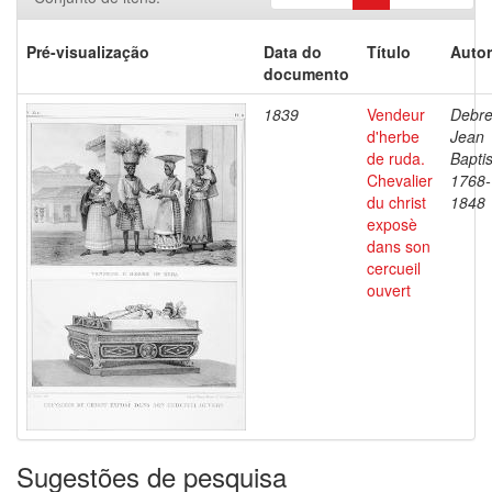
Pré-visualização
Data do
Título
Autor
documento
1839
Vendeur
Debre
d'herbe
Jean
de ruda.
Baptis
Chevalier
1768-
du christ
1848
exposè
dans son
cercueil
ouvert
Sugestões de pesquisa