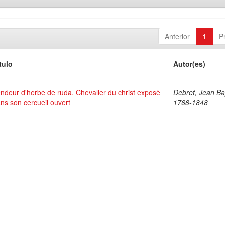
Anterior
1
P
tulo
Autor(es)
ndeur d'herbe de ruda. Chevalier du christ exposè
Debret, Jean Bap
ns son cercueil ouvert
1768-1848