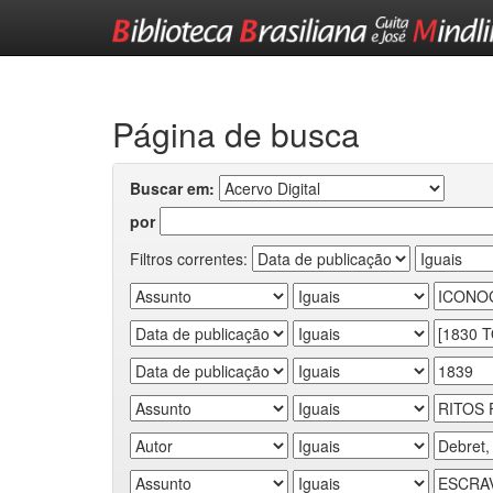
Skip
navigation
Página de busca
Buscar em:
por
Filtros correntes: