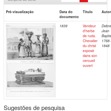
Pré-visualização
Data do
Título
Autor
documento
1839
Vendeur
Debre
d'herbe
Jean
de ruda.
Baptis
Chevalier
1768-
du christ
1848
exposè
dans son
cercueil
ouvert
Sugestões de pesquisa