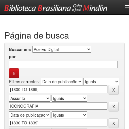
Skip
navigation
Página de busca
Buscar em:
por
Filtros correntes: