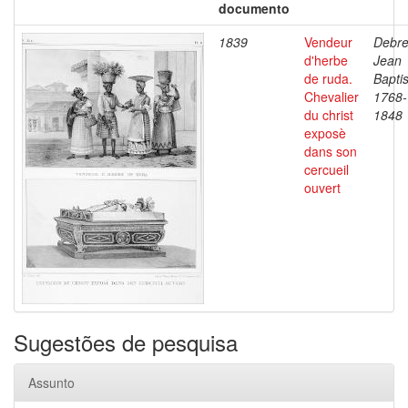
documento
1839
Vendeur
Debre
d'herbe
Jean
de ruda.
Baptis
Chevalier
1768-
du christ
1848
exposè
dans son
cercueil
ouvert
Sugestões de pesquisa
Assunto