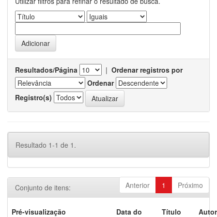
Utilizar filtros para refinar o resultado de busca.
Resultados/Página
|
Ordenar registros por
Ordenar
Registro(s)
Resultado 1-1 de 1.
Anterior
1
Próximo
Conjunto de itens:
Pré-visualização
Data do
Título
Autor