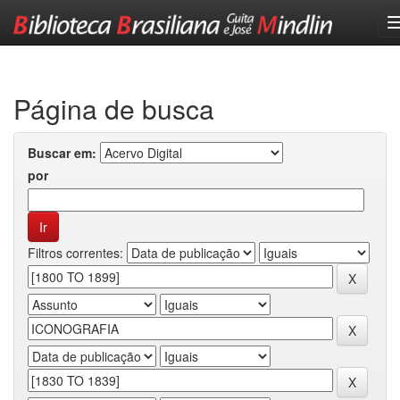
Skip
navigation
Página de busca
Buscar em:
por
Filtros correntes: