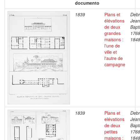
documento
1839
Plans et
Debr
élévations
Jean
de deux
Bapti
grandes
1768
maisons :
184
l'une de
ville et
l'autre de
campagne
1839
Plans et
Debr
elévations
Jean
de deux
Bapti
petites
1768
maisons :
184