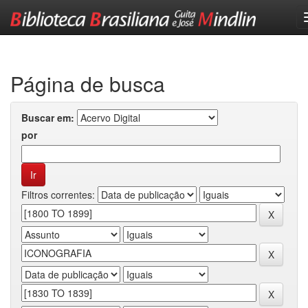
Skip
navigation
Página de busca
Buscar em:
por
Filtros correntes: