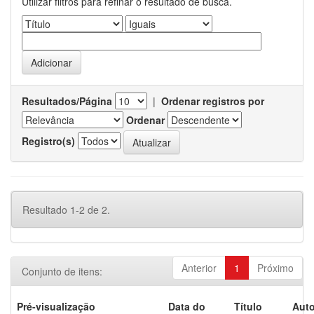
Utilizar filtros para refinar o resultado de busca.
Resultados/Página
|
Ordenar registros por
Ordenar
Registro(s)
Resultado 1-2 de 2.
Anterior
1
Próximo
Conjunto de itens:
Pré-visualização
Data do
Título
Auto