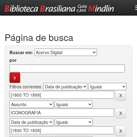
Skip
navigation
Página de busca
Buscar em:
por
Filtros correntes: