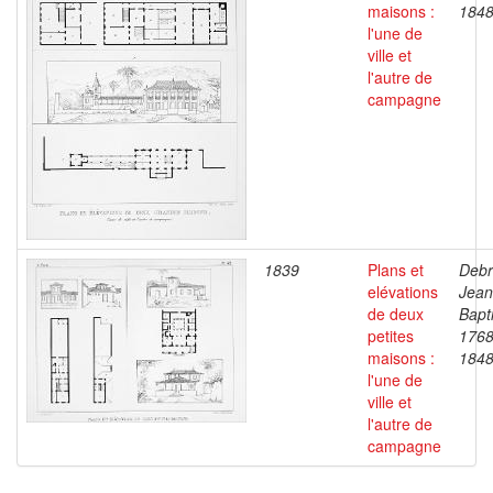
maisons :
184
l'une de
ville et
l'autre de
campagne
1839
Plans et
Debr
elévations
Jean
de deux
Bapti
petites
1768
maisons :
184
l'une de
ville et
l'autre de
campagne