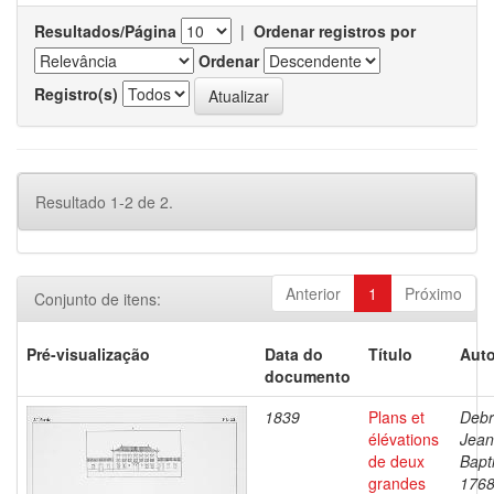
Resultados/Página
|
Ordenar registros por
Ordenar
Registro(s)
Resultado 1-2 de 2.
Anterior
1
Próximo
Conjunto de itens:
Pré-visualização
Data do
Título
Auto
documento
1839
Plans et
Debr
élévations
Jean
de deux
Bapti
grandes
1768