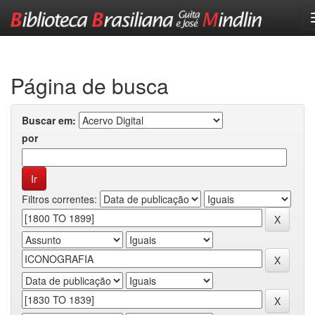
Skip
navigation
Página de busca
Buscar em:
por
Filtros correntes: