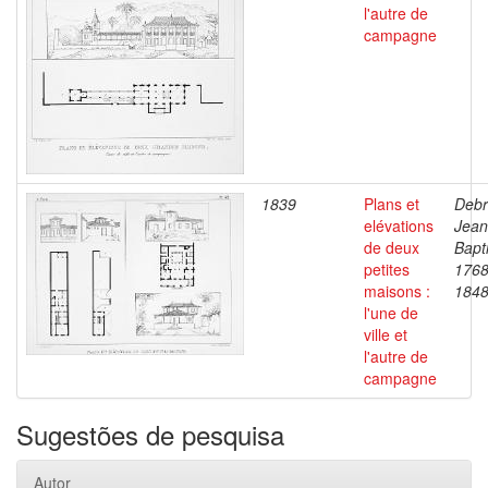
l'autre de
campagne
1839
Plans et
Debr
elévations
Jean
de deux
Bapti
petites
1768
maisons :
184
l'une de
ville et
l'autre de
campagne
Sugestões de pesquisa
Autor