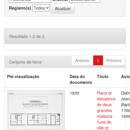
Registro(s)
Resultado 1-2 de 2.
Anterior
1
Próximo
Conjunto de itens:
Pré-visualização
Data do
Título
Auto
documento
1839
Plans et
Debr
élévations
Jean
de deux
Bapti
grandes
1768
maisons :
184
l'une de
ville et