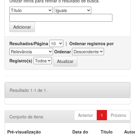
Utilizar filtros para refinar o resultado de busca.
Resultados/Página
|
Ordenar registros por
Ordenar
Registro(s)
Resultado 1-1 de 1.
Anterior
1
Próximo
Conjunto de itens:
Pré-visualização
Data do
Título
Autor