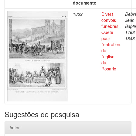
documento
1839
Divers
Debre
convois
Jean
funébres.
Bapti
Quête
1768
pour
1848
l'entretien
de
l'eglise
du
Rosario
Sugestões de pesquisa
Autor