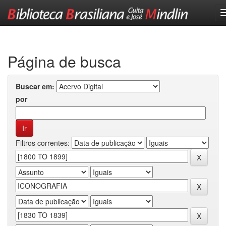
Skip
navigation
Página de busca
Buscar em:
por
Filtros correntes: