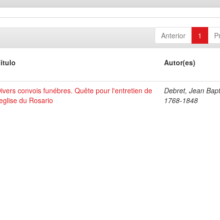
Anterior
1
P
ítulo
Autor(es)
ivers convois funébres. Quête pour l'entretien de
Debret, Jean Bapt
'eglise du Rosario
1768-1848