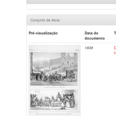
Conjunto de itens:
Pré-visualização
Data do
T
documento
1839
D
l