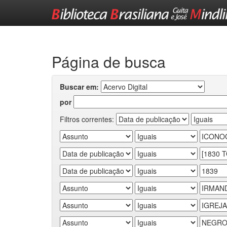
Skip
navigation
Página de busca
Buscar em:
por
Filtros correntes: