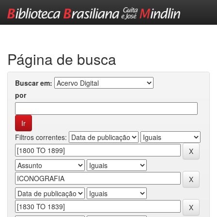
Skip
navigation
Página de busca
Buscar em:
por
Filtros correntes: