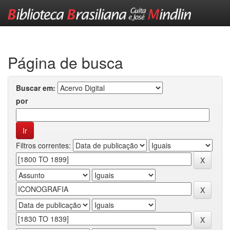
Skip
navigation
Página de busca
Buscar em:
por
Filtros correntes: