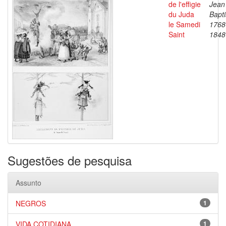
de l'effigie
Jean
du Juda
Bapti
le Samedi
1768
Saint
1848
Sugestões de pesquisa
Assunto
NEGROS
1
VIDA COTIDIANA
1