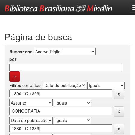
Skip
navigation
Página de busca
Buscar em:
por
Filtros correntes: