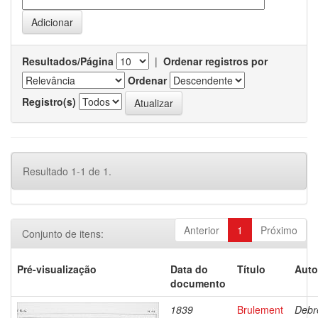
Resultados/Página
|
Ordenar registros por
Ordenar
Registro(s)
Resultado 1-1 de 1.
Anterior
1
Próximo
Conjunto de itens:
Pré-visualização
Data do
Título
Auto
documento
1839
Brulement
Debr