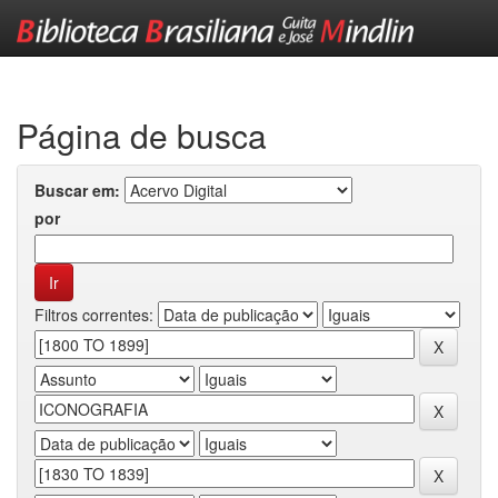
Skip
navigation
Página de busca
Buscar em:
por
Filtros correntes: