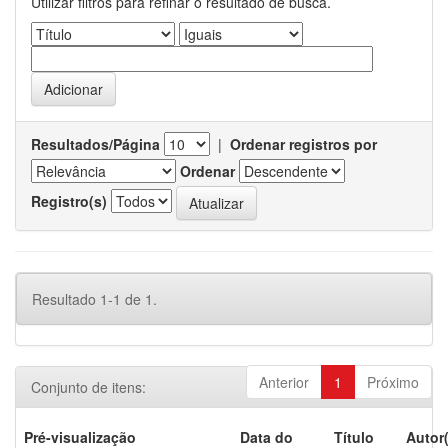
Utilizar filtros para refinar o resultado de busca.
Resultados/Página
|
Ordenar registros por
Ordenar
Registro(s)
Resultado 1-1 de 1.
Anterior
1
Próximo
Conjunto de itens:
Pré-visualização
Data do
Título
Autor