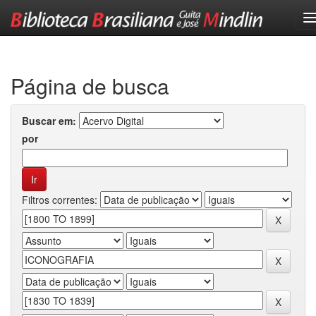
Skip
navigation
Página de busca
Buscar em:
por
Filtros correntes: