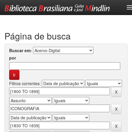
Skip
navigation
Página de busca
Buscar em:
por
Filtros correntes: