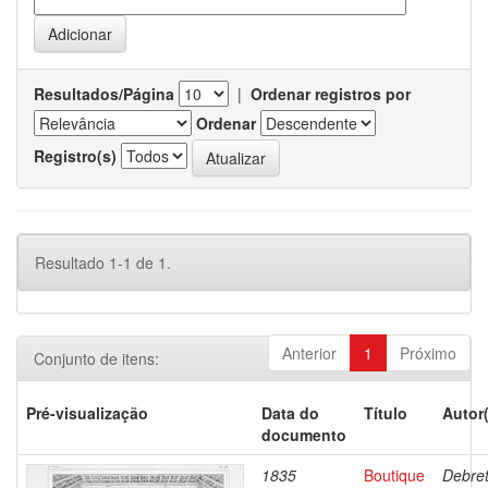
Resultados/Página
|
Ordenar registros por
Ordenar
Registro(s)
Resultado 1-1 de 1.
Anterior
1
Próximo
Conjunto de itens:
Pré-visualização
Data do
Título
Autor
documento
1835
Boutique
Debret