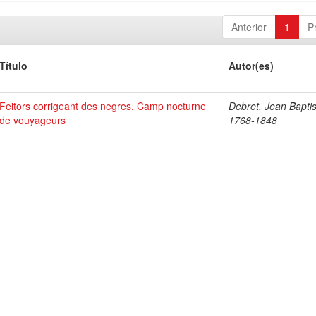
Anterior
1
P
Título
Autor(es)
Feitors corrigeant des negres. Camp nocturne
Debret, Jean Baptis
de vouyageurs
1768-1848