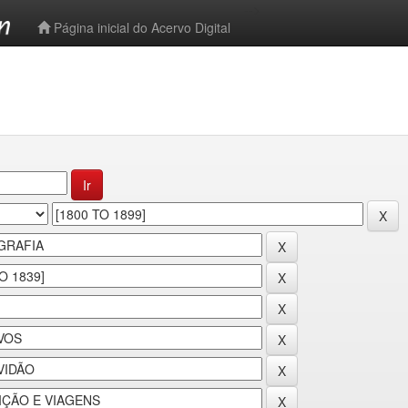
-->
Página inicial do Acervo Digital