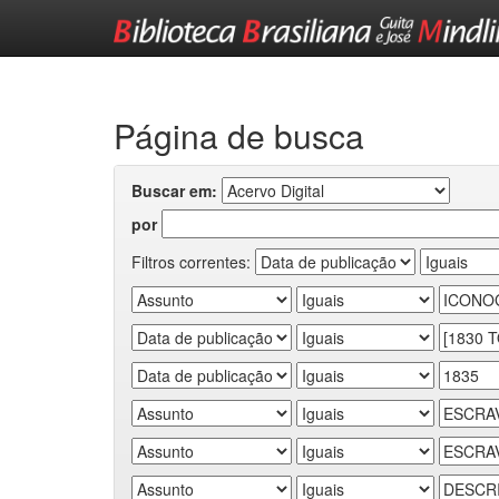
Skip
navigation
Página de busca
Buscar em:
por
Filtros correntes: