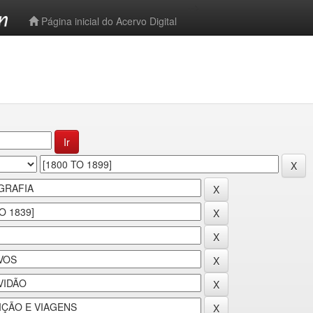
-->
Página inicial do Acervo Digital