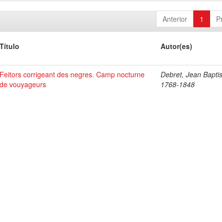
Anterior
1
P
Título
Autor(es)
Feitors corrigeant des negres. Camp nocturne
Debret, Jean Baptis
de vouyageurs
1768-1848