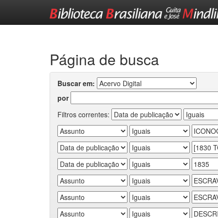
Skip
navigation
Página de busca
Buscar em:
por
Filtros correntes: