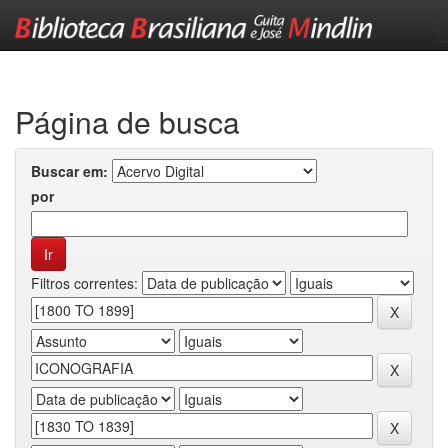
Skip
navigation
Página de busca
Buscar em:
por
Filtros correntes: