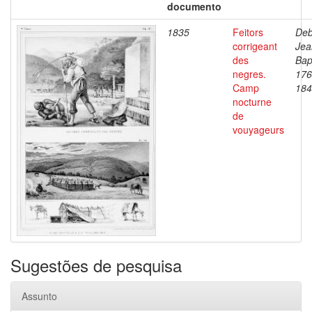
documento
1835
Feitors
Deb
corrigeant
Jea
des
Bap
negres.
176
Camp
184
nocturne
de
vouyageurs
Sugestões de pesquisa
Assunto