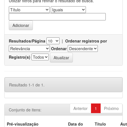
Utilizar filtros para refinar o resultado de busca.
Resultados/Página
|
Ordenar registros por
Ordenar
Registro(s)
Resultado 1-1 de 1.
Anterior
1
Próximo
Conjunto de itens:
Pré-visualização
Data do
Título
Aut