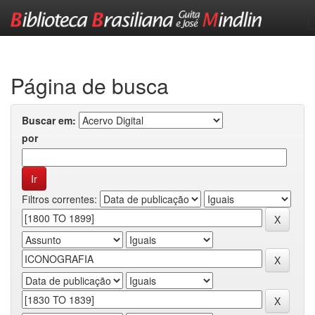
Skip
navigation
Página de busca
Buscar em:
por
Filtros correntes: