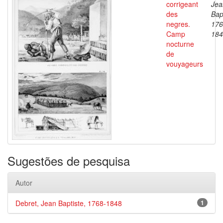
corrigeant
Jea
des
Bap
negres.
176
Camp
184
nocturne
de
vouyageurs
Sugestões de pesquisa
Autor
Debret, Jean Baptiste, 1768-1848
1