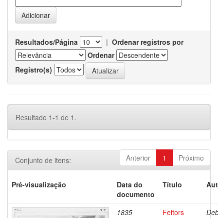
Resultados/Página
|
Ordenar registros por
Ordenar
Registro(s)
Resultado 1-1 de 1.
Anterior
1
Próximo
Conjunto de itens:
Pré-visualização
Data do
Título
Aut
documento
1835
Feitors
Deb