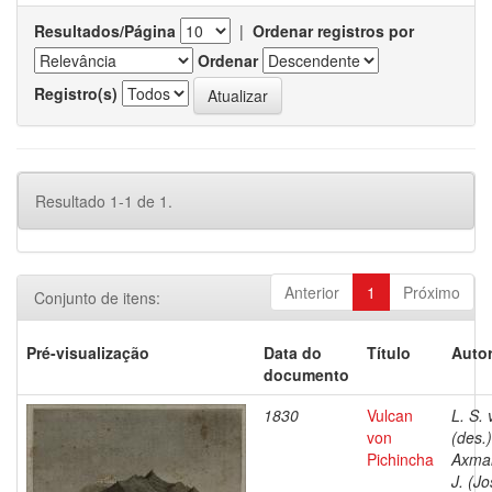
Resultados/Página
|
Ordenar registros por
Ordenar
Registro(s)
Resultado 1-1 de 1.
Anterior
1
Próximo
Conjunto de itens:
Pré-visualização
Data do
Título
Autor
documento
1830
Vulcan
L. S. 
von
(des.)
Pichincha
Axma
J. (Jo