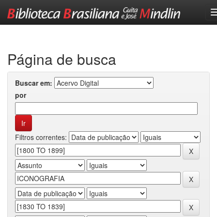
Skip
navigation
Página de busca
Buscar em:
por
Filtros correntes: