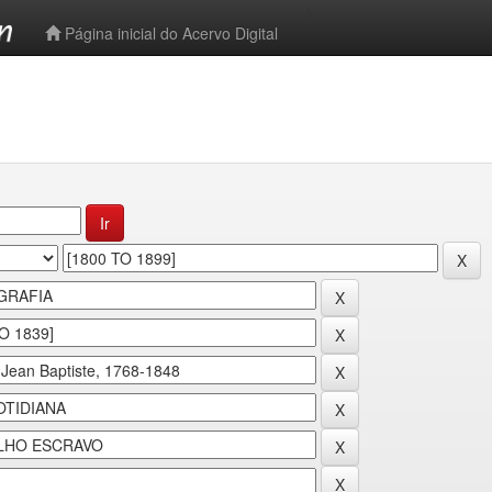
-->
Página inicial do Acervo Digital