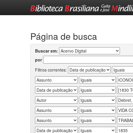
Skip
navigation
Página de busca
Buscar em:
por
Filtros correntes: