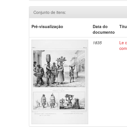
Conjunto de itens:
Pré-visualização
Data do
Títu
documento
1835
Le c
comm