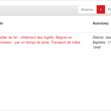
Anterior
1
P
lo
Autor(es)
ollier de fer : châtiment des fugitifs. Négres en
Debret, Je
ission : par un temps de pluie. Transport de tuiles
Baptiste, 1
1848