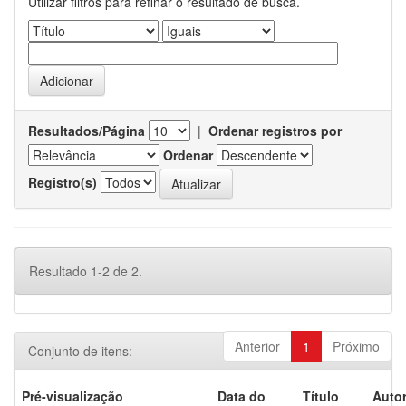
Utilizar filtros para refinar o resultado de busca.
Resultados/Página
|
Ordenar registros por
Ordenar
Registro(s)
Resultado 1-2 de 2.
Anterior
1
Próximo
Conjunto de itens:
Pré-visualização
Data do
Título
Autor