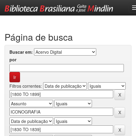
Skip
navigation
Página de busca
Buscar em:
por
Filtros correntes: