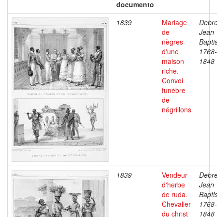
documento
1839
Mariage
Debre
de
Jean
nègres
Baptis
d'une
1768-
maison
1848
riche.
Convoi
funèbre
de
négrillons
1839
Vendeur
Debre
d'herbe
Jean
de ruda.
Baptis
Chevalier
1768-
du christ
1848