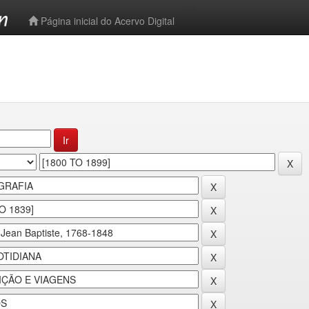
-->
Página inicial do Acervo Digital