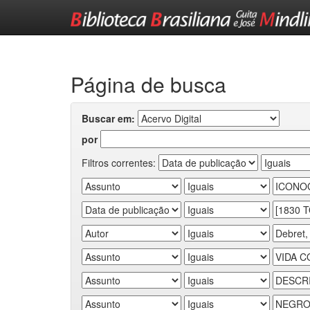
Skip
navigation
Página de busca
Buscar em:
por
Filtros correntes: