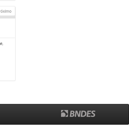
róximo
e,