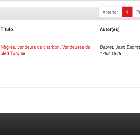
Anterior
1
P
Título
Autor(es)
Nègres, vendeurs de charbon. Vendeuses de
Debret, Jean Baptist
pled Turquie
1768-1848