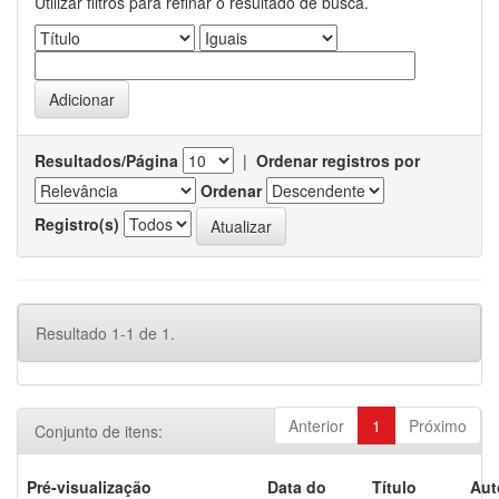
Utilizar filtros para refinar o resultado de busca.
Resultados/Página
|
Ordenar registros por
Ordenar
Registro(s)
Resultado 1-1 de 1.
Anterior
1
Próximo
Conjunto de itens:
Pré-visualização
Data do
Título
Aut