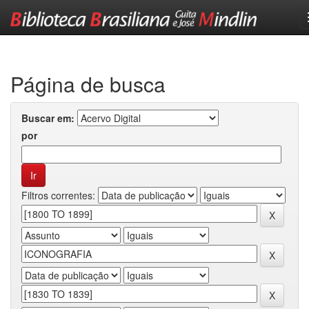
Skip
navigation
Página de busca
Buscar em:
por
Filtros correntes: