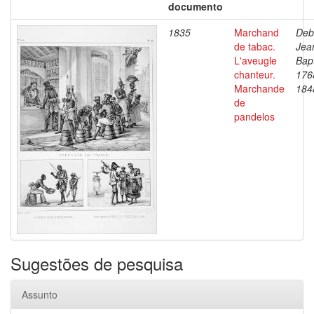
documento
1835
Marchand
Deb
de tabac.
Jea
L'aveugle
Bapt
chanteur.
176
Marchande
184
de
pandelos
Sugestões de pesquisa
Assunto