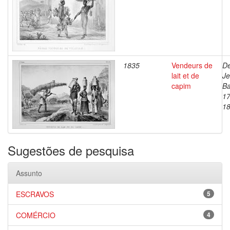
1835
Vendeurs de
De
lait et de
J
capim
Ba
17
1
Sugestões de pesquisa
Assunto
ESCRAVOS
5
COMÉRCIO
4