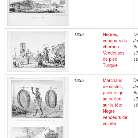
1835
Nègres,
De
vendeurs de
J
charbon.
Ba
Vendeuses
17
de pled
1
Turquie
1835
Marchand
De
de sestes,
J
paniers qui
Ba
se portent
17
sur la tête.
1
Nègre
vendeurs de
volaille