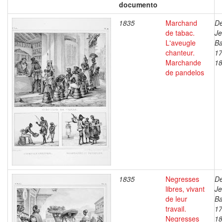
documento
1835
Marchand
De
de tabac.
J
L'aveugle
Ba
chanteur.
17
Marchande
1
de pandelos
1835
Negresses
De
libres, vivant
J
de leur
Ba
travail.
17
Negresses
1