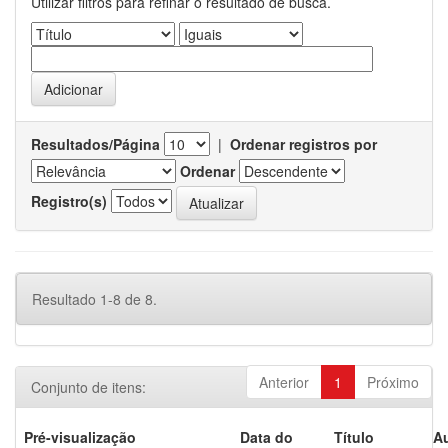
Utilizar filtros para refinar o resultado de busca.
Resultados/Página
|
Ordenar registros por
Ordenar
Registro(s)
Resultado 1-8 de 8.
Anterior
1
Próximo
Conjunto de itens:
Pré-visualização
Data do
Título
Au