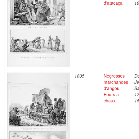
d'atacaça
1
1835
Negresses
De
marchandes
J
d'angou.
Ba
Fours a
17
chaux
1