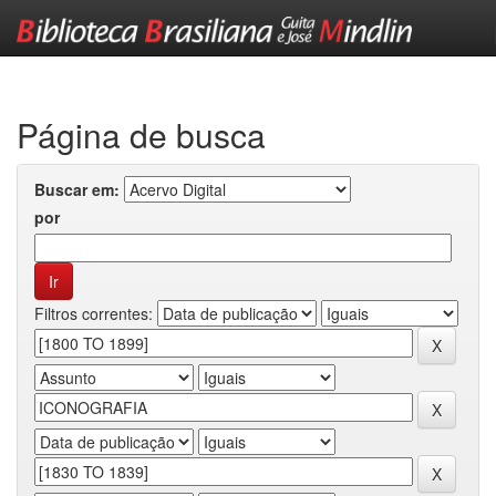
Skip
navigation
Página de busca
Buscar em:
por
Filtros correntes: