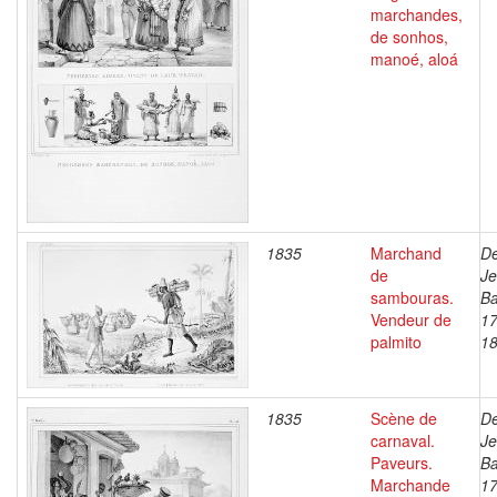
marchandes,
de sonhos,
manoé, aloá
1835
Marchand
De
de
J
sambouras.
Ba
Vendeur de
17
palmito
1
1835
Scène de
De
carnaval.
J
Paveurs.
Ba
Marchande
17