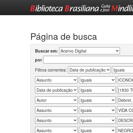
Skip
navigation
Página de busca
Buscar em:
por
Filtros correntes: