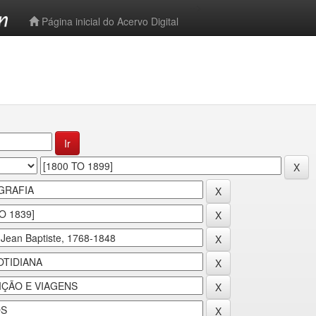
-->
Página inicial do Acervo Digital