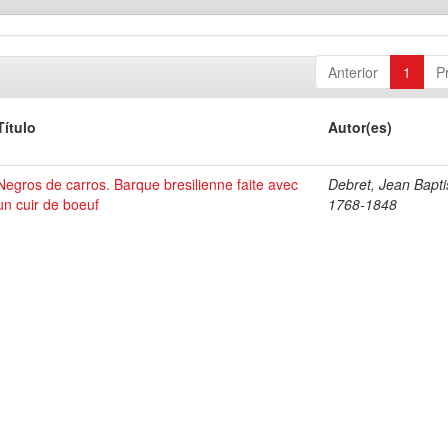
Anterior
1
P
Título
Autor(es)
Negros de carros. Barque bresilienne faite avec
Debret, Jean Bapti
un cuir de boeuf
1768-1848