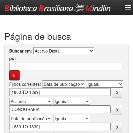
Skip
navigation
Página de busca
Buscar em:
por
Filtros correntes: