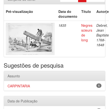
Pré-visualização
Data do
Título
Autor(e
documento
1835
Negres
Debret,
scieurs
Jean
de
Baptiste
long
1768-
1848
Sugestões de pesquisa
Assunto
CARPINTARIA
1
Data de Publicação