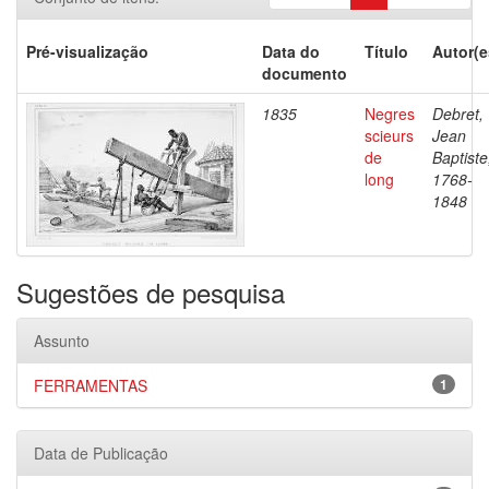
Pré-visualização
Data do
Título
Autor(e
documento
1835
Negres
Debret,
scieurs
Jean
de
Baptiste
long
1768-
1848
Sugestões de pesquisa
Assunto
FERRAMENTAS
1
Data de Publicação