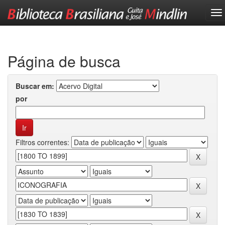
Skip
navigation
Página de busca
Buscar em:
por
Filtros correntes: