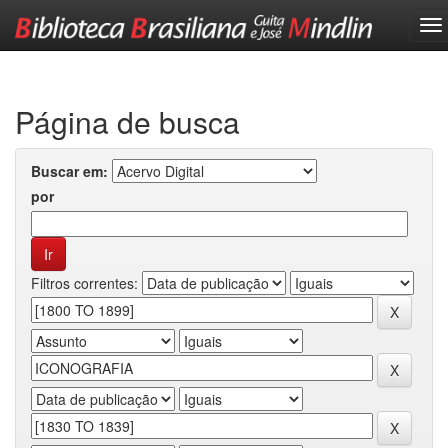
Skip
navigation
Página de busca
Buscar em:
por
Filtros correntes: