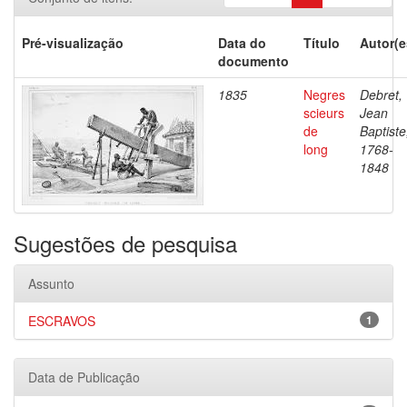
Pré-visualização
Data do
Título
Autor(e
documento
1835
Negres
Debret,
scieurs
Jean
de
Baptiste
long
1768-
1848
Sugestões de pesquisa
Assunto
ESCRAVOS
1
Data de Publicação