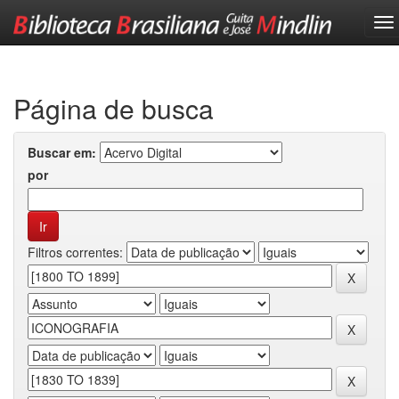
Skip
navigation
Página de busca
Buscar em:
por
Filtros correntes: