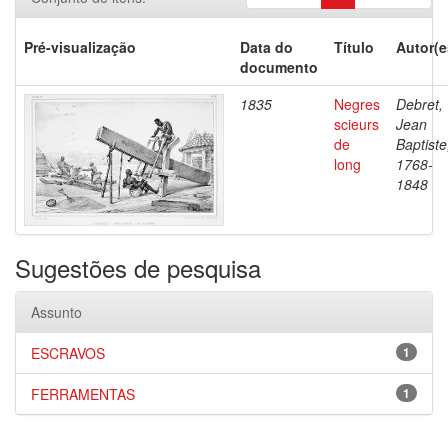
Pré-visualização
Data do
Título
Autor(e
documento
1835
Negres
Debret,
scieurs
Jean
de
Baptiste
long
1768-
1848
Sugestões de pesquisa
Assunto
ESCRAVOS
1
FERRAMENTAS
1