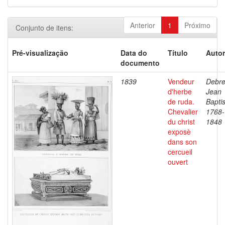
Anterior
1
Próximo
Conjunto de itens:
Pré-visualização
Data do
Título
Autor
documento
1839
Vendeur
Debre
d'herbe
Jean
de ruda.
Baptis
Chevalier
1768-
du christ
1848
exposè
dans son
cercueil
ouvert