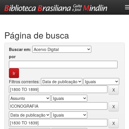
Skip
navigation
Página de busca
Buscar em:
por
Filtros correntes: