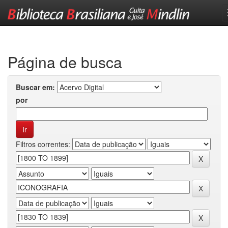
Skip
navigation
Página de busca
Buscar em:
por
Filtros correntes: