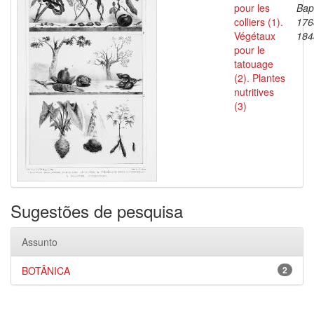
pour les
Bapt
colliers (1).
176
Végétaux
184
pour le
tatouage
(2). Plantes
nutritives
(3)
Sugestões de pesquisa
Assunto
BOTÂNICA
2