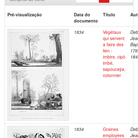
Pré-visualização
Data do
Título
Aut
documento
1834
Végétaux
Deb
qui servent
Jea
a faire des
Bapt
lien :
176
imbire, cipò
184
imbé,
sapoucaÿa,
cotonnier
1834
Graines
Deb
employées
Jea