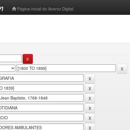
-->
Página inicial do Acervo Digital