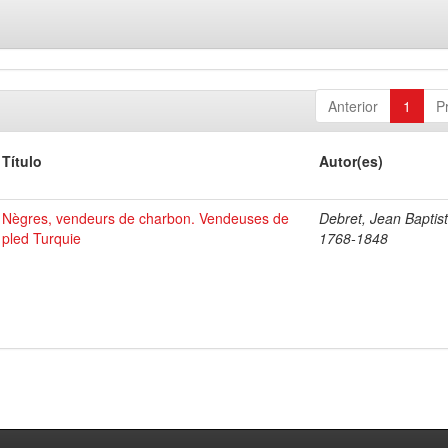
Anterior
1
P
Título
Autor(es)
Nègres, vendeurs de charbon. Vendeuses de
Debret, Jean Baptist
pled Turquie
1768-1848