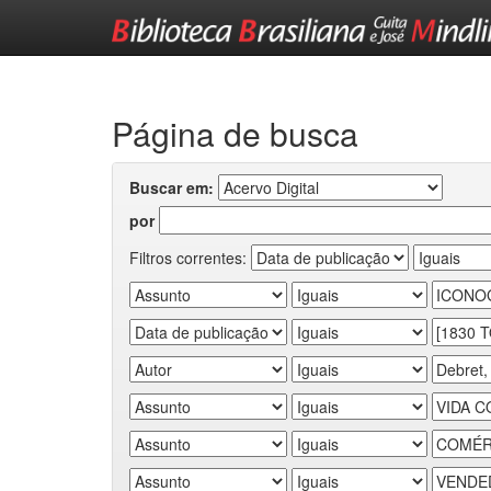
Skip
navigation
Página de busca
Buscar em:
por
Filtros correntes: