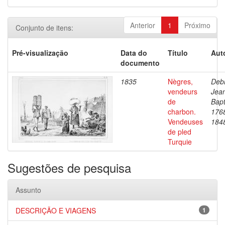
Anterior
1
Próximo
Conjunto de itens:
Pré-visualização
Data do
Título
Aut
documento
1835
Nègres,
Debr
vendeurs
Jea
de
Bapt
charbon.
176
Vendeuses
184
de pled
Turquie
Sugestões de pesquisa
Assunto
DESCRIÇÃO E VIAGENS
1