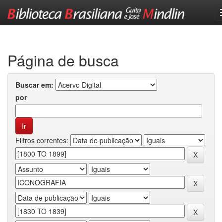
Skip
navigation
Página de busca
Buscar em:
por
Filtros correntes: