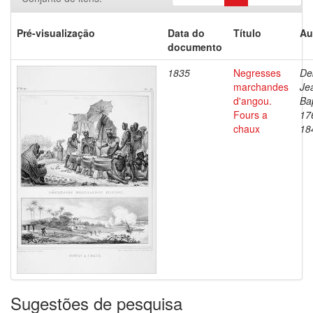
Pré-visualização
Data do
Título
Au
documento
1835
Negresses
De
marchandes
Je
d'angou.
Bap
Fours a
17
chaux
18
Sugestões de pesquisa