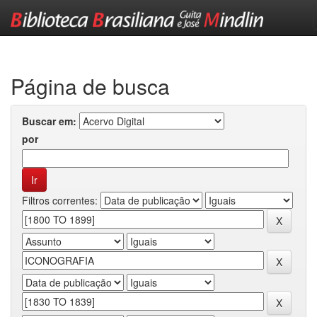
Skip
navigation
Página de busca
Buscar em:
por
Filtros correntes: