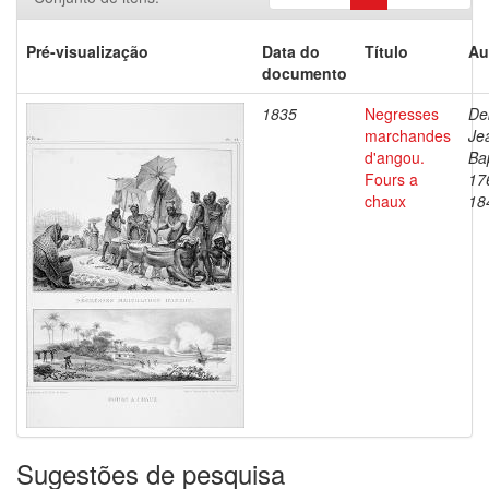
Pré-visualização
Data do
Título
Au
documento
1835
Negresses
De
marchandes
Je
d'angou.
Bap
Fours a
17
chaux
18
Sugestões de pesquisa