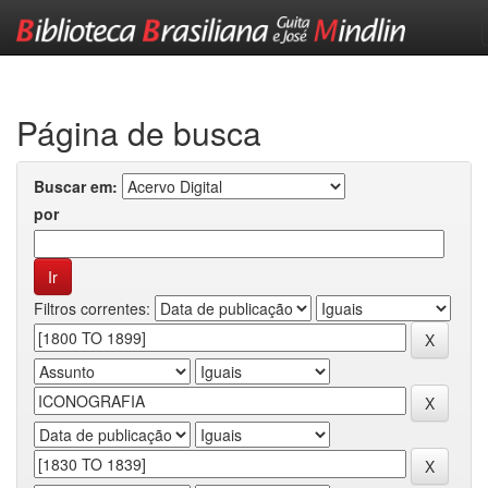
Skip
navigation
Página de busca
Buscar em:
por
Filtros correntes: