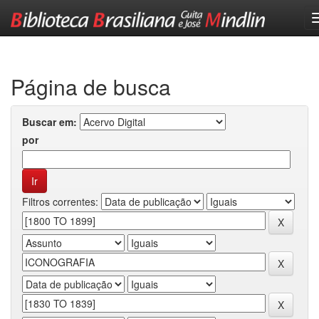
Skip
navigation
Página de busca
Buscar em:
por
Filtros correntes: