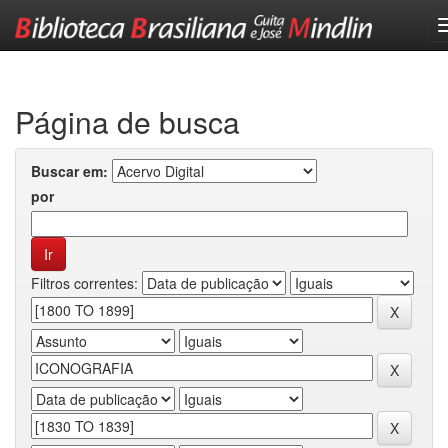
Skip
navigation
Página de busca
Buscar em:
por
Filtros correntes: