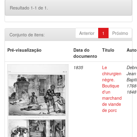
Resultado 1-1 de 1.
Anterior
1
Próximo
Conjunto de itens:
Pré-visualização
Data do
Título
Auto
documento
1835
Le
Debre
chirurgien
Jean
nègre.
Bapti
Boutique
1768
d'un
1848
marchand
de viande
de porc