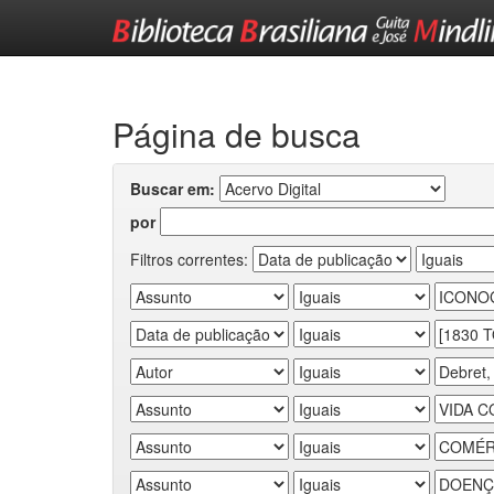
Skip
navigation
Página de busca
Buscar em:
por
Filtros correntes: