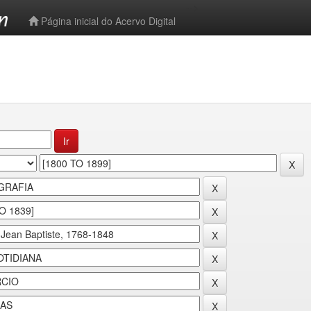
-->
Página inicial do Acervo Digital