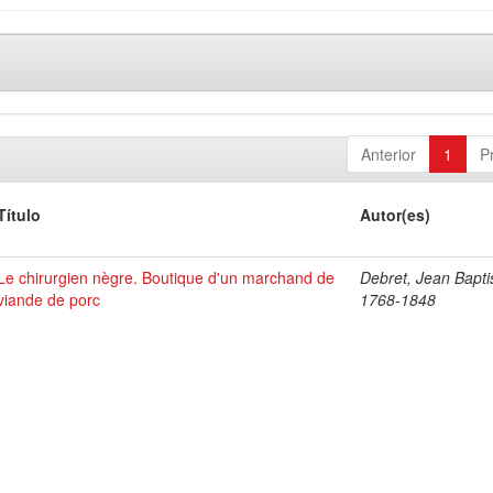
Anterior
1
P
Título
Autor(es)
Le chirurgien nègre. Boutique d'un marchand de
Debret, Jean Bapti
viande de porc
1768-1848