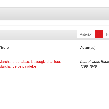
Anterior
1
P
Título
Autor(es)
Marchand de tabac. L'aveugle chanteur.
Debret, Jean Bapti
Marchande de pandelos
1768-1848