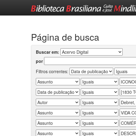
Skip
navigation
Página de busca
Buscar em:
por
Filtros correntes: