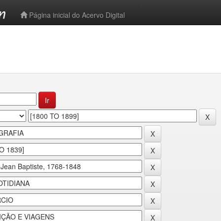
-->
Página inicial do Acervo Digital