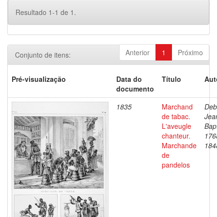
Resultado 1-1 de 1.
Anterior
1
Próximo
Conjunto de itens:
Pré-visualização
Data do
Título
Aut
documento
1835
Marchand
Deb
de tabac.
Jea
L'aveugle
Bapt
chanteur.
176
Marchande
184
de
pandelos