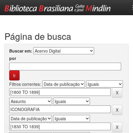
Skip
navigation
Página de busca
Buscar em:
por
Filtros correntes: