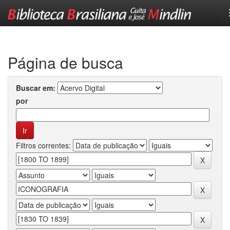
Skip
navigation
Página de busca
Buscar em:
por
Filtros correntes: