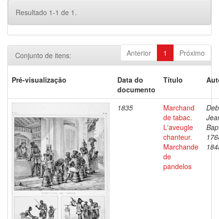
Resultado 1-1 de 1.
Anterior
1
Próximo
Conjunto de itens:
Pré-visualização
Data do
Título
Aut
documento
1835
Marchand
Deb
de tabac.
Jea
L'aveugle
Bapt
chanteur.
176
Marchande
184
de
pandelos