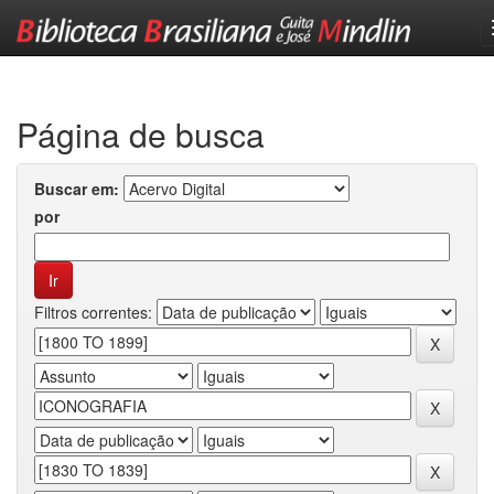
Skip
navigation
Página de busca
Buscar em:
por
Filtros correntes: