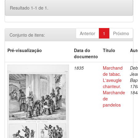
Resultado 1-1 de 1.
Anterior
1
Próximo
Conjunto de itens:
Pré-visualização
Data do
Título
Aut
documento
1835
Marchand
Deb
de tabac.
Jea
L'aveugle
Bapt
chanteur.
176
Marchande
184
de
pandelos