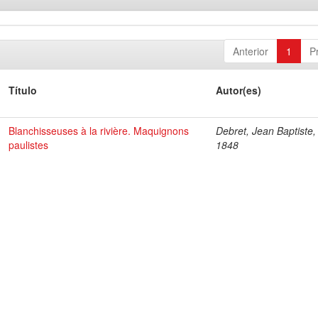
Anterior
1
P
Título
Autor(es)
Blanchisseuses à la rivière. Maquignons
Debret, Jean Baptiste,
paulistes
1848