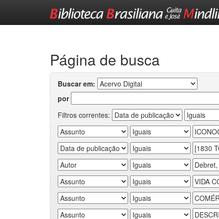
Skip
navigation
Página de busca
Buscar em:
por
Filtros correntes: